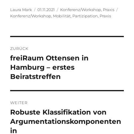
Autor
Veröffentlicht
Kategorien
Schlag
Laura Mark
01.11.2021
Konferenz/Workshop
,
Praxis
am
Konferenz/Workshop
,
Mobilität
,
Partizipation
,
Praxis
Beitragsnavigation
ZURÜCK
freiRaum Ottensen in
Vorheriger
Beitrag:
Hamburg – erstes
Beiratstreffen
WEITER
Robuste Klassifikation von
Nächster
Beitrag:
Argumentationskomponenten
in