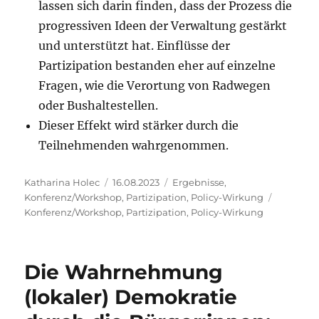
lassen sich darin finden, dass der Prozess die
progressiven Ideen der Verwaltung gestärkt
und unterstützt hat. Einflüsse der
Partizipation bestanden eher auf einzelne
Fragen, wie die Verortung von Radwegen
oder Bushaltestellen.
Dieser Effekt wird stärker durch die
Teilnehmenden wahrgenommen.
Autor
Veröffentlicht
Kategorien
Katharina Holec
16.08.2023
Ergebnisse
,
am
Schlagwö
Konferenz/Workshop
,
Partizipation
,
Policy-Wirkung
Konferenz/Workshop
,
Partizipation
,
Policy-Wirkung
Die Wahrnehmung
(lokaler) Demokratie