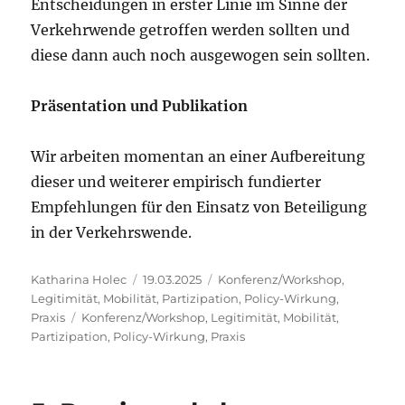
Entscheidungen in erster Linie im Sinne der
Verkehrwende getroffen werden sollten und
diese dann auch noch ausgewogen sein sollten.
Präsentation und Publikation
Wir arbeiten momentan an einer Aufbereitung
dieser und weiterer empirisch fundierter
Empfehlungen für den Einsatz von Beteiligung
in der Verkehrswende.
Autor
Veröffentlicht
Kategorien
Katharina Holec
19.03.2025
Konferenz/Workshop
,
am
Legitimität
,
Mobilität
,
Partizipation
,
Policy-Wirkung
,
Schlagwörter
Praxis
Konferenz/Workshop
,
Legitimität
,
Mobilität
,
Partizipation
,
Policy-Wirkung
,
Praxis