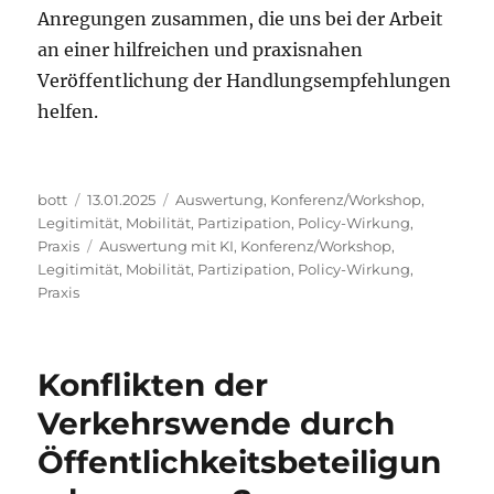
Anregungen zusammen, die uns bei der Arbeit
an einer hilfreichen und praxisnahen
Veröffentlichung der Handlungsempfehlungen
helfen.
Autor
Veröffentlicht
Kategorien
bott
13.01.2025
Auswertung
,
Konferenz/Workshop
,
am
Legitimität
,
Mobilität
,
Partizipation
,
Policy-Wirkung
,
Schlagwörter
Praxis
Auswertung mit KI
,
Konferenz/Workshop
,
Legitimität
,
Mobilität
,
Partizipation
,
Policy-Wirkung
,
Praxis
Konflikten der
Verkehrswende durch
Öffentlichkeitsbeteiligun