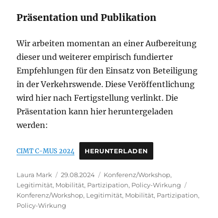
Präsentation und Publikation
Wir arbeiten momentan an einer Aufbereitung
dieser und weiterer empirisch fundierter
Empfehlungen für den Einsatz von Beteiligung
in der Verkehrswende. Diese Veröffentlichung
wird hier nach Fertigstellung verlinkt. Die
Präsentation kann hier heruntergeladen
werden:
CIMT C-MUS 2024
HERUNTERLADEN
Autor
Veröffentlicht
Kategorien
Laura Mark
29.08.2024
Konferenz/Workshop
,
am
Schlagwö
Legitimität
,
Mobilität
,
Partizipation
,
Policy-Wirkung
Konferenz/Workshop
,
Legitimität
,
Mobilität
,
Partizipation
,
Policy-Wirkung