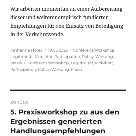
Wir arbeiten momentan an einer Aufbereitung
dieser und weiterer empirisch fundierter
Empfehlungen für den Einsatz von Beteiligung
in der Verkehrswende.
Autor
Veröffentlicht
Kategorien
Katharina Holec
19.03.2025
Konferenz/Workshop
,
am
Legitimität
,
Mobilität
,
Partizipation
,
Policy-Wirkung
,
Schlagwörter
Praxis
Konferenz/Workshop
,
Legitimität
,
Mobilität
,
Partizipation
,
Policy-Wirkung
,
Praxis
Beitragsnavigation
ZURÜCK
5. Praxisworkshop zu aus den
Vorheriger
Beitrag:
Ergebnissen generierten
Handlungsempfehlungen