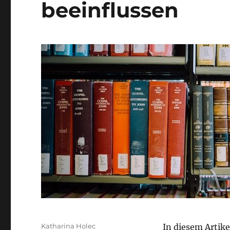
beeinflussen
Autor
Katharina Holec
In diesem Artikel