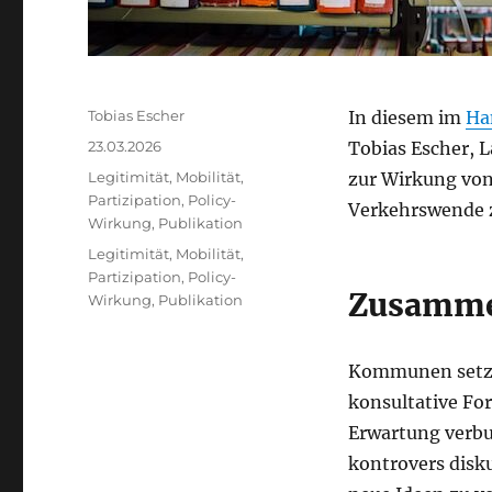
Autor
Tobias Escher
In diesem im
Ha
Veröffentlicht
23.03.2026
Tobias Escher, 
am
Kategorien
Legitimität
,
Mobilität
,
zur Wirkung von
Partizipation
,
Policy-
Verkehrswende
Wirkung
,
Publikation
Schlagwörter
Legitimität
,
Mobilität
,
Partizipation
,
Policy-
Zusamme
Wirkung
,
Publikation
Kommunen setze
konsultative For
Erwartung verbun
kontrovers disk