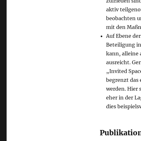
zufrieden sind
aktiv teilgen
beobachten u
mit den Maßn
Auf Ebene der
Beteiligung i
kann, alleine 
ausreicht. Ge
„Invited Spa
begrenzt das 
werden. Hier 
eher in der L
dies beispiel
Publikatio