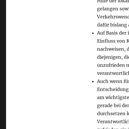
Hilfe der lok
gelangen sowi
Verkehrswend
dafür bislang
Auf Basis der
Einfluss von 
nachweisen, de
diejenigen, d
unzufrieden 
verantwortlic
Auch wenn für
Entscheidung
am wichtigste
gerade bei den
durchsetzen k
Verantwortlic