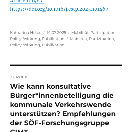
Article 101467.
https://doi.org/10.1016/j.cstp.2025.101467
Autor
Veröffentlicht
Kategorien
Katharina Holec
14.07.2025
Mobilität
,
Partizipation
,
am
Schlagwörter
Policy-Wirkung
,
Publikation
Mobilität
,
Partizipation
,
Policy-Wirkung
,
Publikation
Beitragsnavigation
ZURÜCK
Wie kann konsultative
Vorheriger
Beitrag:
Bürger*innenbeteiligung die
kommunale Verkehrswende
unterstützen? Empfehlungen
der SÖF-Forschungsgruppe