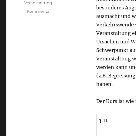
Veranstaltung
besonderes Auge
zu
1 Kommentar
ausmacht und w
Kurs
Mobilität
Verkehrswende w
und
Veranstaltung e
Nachhaltigkeit:
Ursachen und Wi
Soziale
Aspekte
Schwerpunkt auf
der
Veranstaltung w
Verkehrswende
werden kann un
(z.B. Bepreisung
haben.
Der Kurs ist wie
3.11.