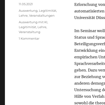
Veröffentlicht
11.05.2021
Erforschung von
am
Kategorien
Auswertung
,
Legitimität
,
automatisierten
Lehre
,
Veranstaltungen
Universität Düss
Schlagwörter
Auswertung mit KI
,
Legitimität
,
Lehre
,
Im Seminar wol
Veranstaltung
Status und Spra
zu
1 Kommentar
Interdisziplinäres
Beteiligungsverf
Seminar
Entwicklung ein
zur
empirischen Unt
Erforschung
von
Sprachverarbeit
sozialem
gehen. Dazu ver
Status
zur Beziehung v
und
Sprache
anderen demogra
Untersuchung de
Hilfe von Verfa
sowohl die theor