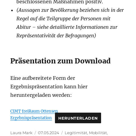
beschlossenen Maßnahmen positiv.
(Aussagen zur Bevölkerung beziehen sich in der
Regel auf die Teilgruppe der Personen mit
Abitur – siehe detaillierte Informationen zur
Repräsentativität der Befragungen)
Präsentation zum Download
Eine aufbereitete Form der
Ergebnispräsentation kann hier
heruntergeladen werden:
CIMT freiRaum Ottensen
Ergebnispräsentation
HERUNTERLADEN
Autor
Veröffentlicht
Kategorien
Laura Mark
07.05.2024
Legitimität
,
Mobilität
,