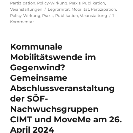
am
Partizipation
,
Policy-Wirkung
,
Praxis
,
Publikation
,
Schlagwörter
Veranstaltungen
Legitimität
,
Mobilität
,
Partizipation
,
Policy-Wirkung
,
Praxis
,
Publikation
,
Veranstaltung
1
zu
Kommentar
Ergebnisse
unserer
Erhebungen
Kommunale
in
Hamburg-
Mobilitätswende im
Ottensen
Gegenwind?
(freiRaum
Ottensen):
Gemeinsame
Abschlusspräsentation
Abschlussveranstaltung
der SÖF-
Nachwuchsgruppen
CIMT und MoveMe am 26.
April 2024