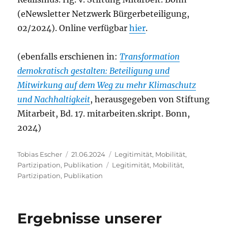
(eNewsletter Netzwerk Bürgerbeteiligung,
02/2024). Online verfügbar
hier
.
(ebenfalls erschienen in:
Transformation
demokratisch gestalten: Beteiligung und
Mitwirkung auf dem Weg zu mehr Klimaschutz
und Nachhaltigkeit
, herausgegeben von Stiftung
Mitarbeit, Bd. 17. mitarbeiten.skript. Bonn,
2024)
Autor
Veröffentlicht
Kategorien
Tobias Escher
21.06.2024
Legitimität
,
Mobilität
,
am
Schlagwörter
Partizipation
,
Publikation
Legitimität
,
Mobilität
,
Partizipation
,
Publikation
Ergebnisse unserer